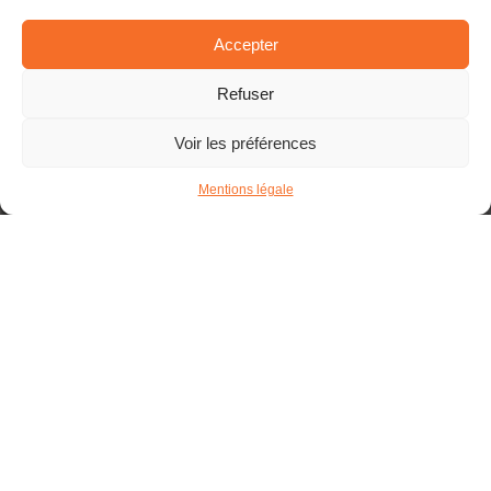
Accepter
Refuser
Voir les préférences
Mentions légale
Pneumatiques
Découvrez les caractéristiques de nos
produits et services pour des
performances optimales.